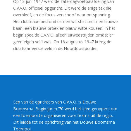
Op 13 juni 1947 werd de zaterdagvoetbalafdeling van
C.V.V.O. officieel opgericht. Dit werd de enige tak die
overbleef, en de focus verschoof naar ontspanning.
Het clubtenue bestond uit een wit shirt met een blauwe
baan, een blauwe broek en blauw-witte kousen. In het
begin speelde C.V.V.O. alleen uitwedstrijden omdat er
geen eigen veld was. Op 16 augustus 1947 kreeg de
club haar eerste veld in de Noordoostpolder.
Een van de oprichters van C.V.V.O. is Douwe
Boomsma. Begin jaren ’70 werd het idee geopperd om
een toernooi te organiseren voor teams uit de regio.
Dit leidde tot de oprichting van het Douwe Boomsma
Toernooi.