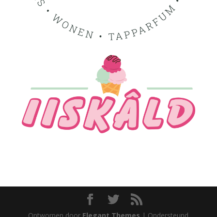
Ontworpen door
Elegant Themes
| Ondersteund