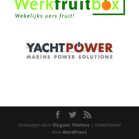
Ontworpen door
Elegant Themes
| Ondersteund
door
WordPress