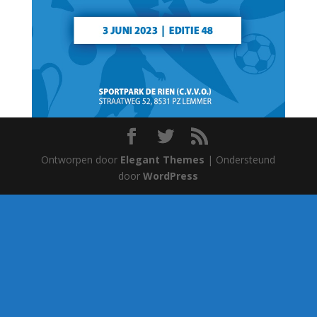
Ontworpen door
Elegant Themes
| Ondersteund
door
WordPress